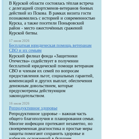
В Курской области состоялась тёплая встреча
с делегацией спортсменов-ветеранов боевых
действий из Пскова. В рамках визита гости
познакомились с историей и современностью
Курска, а также посетили Поныровский
район - место ожесточённых сражений
Курской битвы.
17 июля 2026
Бесплатная юридическая помощь ветеранам
СВО и их семьям
Курский филиал фонда «Защитники
Отечества» содействует в получении
бесплатной юридической помощи ветеранам
СВО и членам их семей по вопросам
предоставления льгот, социальных гарантий,
компенсаций и других выплат, обеспечения
денежным довольствием, которые
предусмотрены действующим
законодательством.
16 июля 2026
Репродуктивное здоровье
Репродуктивное здоровье – важная часть
общего благополучия и планирования семьи.
Многие инфекции протекают незаметно, но
своевременная диагностика и простые меры
защиты помогают сохранить здоровье и
избежать осложнений в будущем.