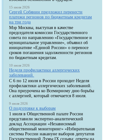
15 июля 2026
Сергей Собянин предложил перенести
платежи регионов по бюджетным кредитам
на три года
Мэр Москвы, выступая в качестве
председателя комиссии Государственного
совета по направлению «Государственное и
муниципальное управление», объявил об
инициативе «Единой России» о переносе
сроков погашения задолженности регионов
по бюджетным кредитам.
10 июля 2026
Неделя профилактики аллергических
заболеваний.
С 6 по 12 июля в России проходит Неделя
профилактики аллергических заболеваний.
Она приурочена ко Всемирному дню борьбы
с аллергией, который отмечается 8 июля.
9 июля 2026
О подготовке к выборам
1 июля в Общественной палате России
представили экспертно-аналитический
доклад Ассоциации «Независимый
общественный мониторинг» «Избирательная
система России накануне выборов депутатов
Государственной Думы IX созыва: ответы на