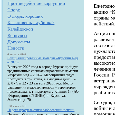
Противодействие коррупции
Ежегодно
Спорт
акцию «
О людях хороших
страны м
Как живешь, глубинка?
действий
Калейдоскоп
Акция сп
Конкурсы
развивае
Документы
соотечес
Новости
нуждаютс
4 августа 2026
предоста
Специализированные ярмарки «Курский мёд
высокоте
– 2026»
В августе 2026 года в городе Курске пройдут
лечение 
традиционные специализированные ярмарки
России. 
«Курский мёд – 2026». Мероприятия будут
проходить в три этапа, в выходные дни: 1 –
ветерана
2, 8 - 9 и 22 - 23 августа 2026 года. Место
учрежден
размещения медовых ярмарок – территория,
прилегающая к гипермаркету «Линия-1» (АО
реабилит
«Корпорация «ГРИНН»), г. Курск, ул.
Энгельса, д. 70.
Сегодня,
31 июля 2026
войны и 
Неделя профилактики заболеваний печени
помощи и
Печень работает непрерывно, выполняя более