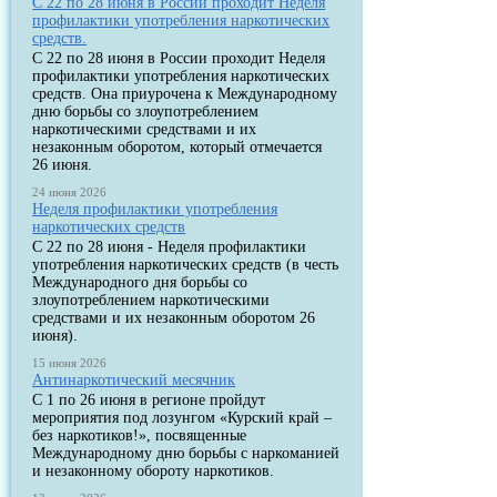
С 22 по 28 июня в России проходит Неделя
профилактики употребления наркотических
средств.
С 22 по 28 июня в России проходит Неделя
профилактики употребления наркотических
средств. Она приурочена к Международному
дню борьбы со злоупотреблением
наркотическими средствами и их
незаконным оборотом, который отмечается
26 июня.
24 июня 2026
Неделя профилактики употребления
наркотических средств
С 22 по 28 июня - Неделя профилактики
употребления наркотических средств (в честь
Международного дня борьбы со
злоупотреблением наркотическими
средствами и их незаконным оборотом 26
июня).
15 июня 2026
Антинаркотический месячник
С 1 по 26 июня в регионе пройдут
мероприятия под лозунгом «Курский край –
без наркотиков!», посвященные
Международному дню борьбы с наркоманией
и незаконному обороту наркотиков.