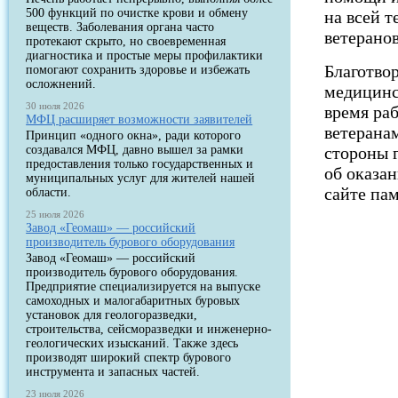
500 функций по очистке крови и обмену
на всей 
веществ. Заболевания органа часто
ветерано
протекают скрыто, но своевременная
диагностика и простые меры профилактики
Благотв
помогают сохранить здоровье и избежать
осложнений.
медицинс
30 июля 2026
время раб
МФЦ расширяет возможности заявителей
ветерана
Принцип «одного окна», ради которого
создавался МФЦ, давно вышел за рамки
стороны 
предоставления только государственных и
об оказа
муниципальных услуг для жителей нашей
сайте па
области.
25 июля 2026
Завод «Геомаш» — российский
производитель бурового оборудования
Завод «Геомаш» — российский
производитель бурового оборудования.
Предприятие специализируется на выпуске
самоходных и малогабаритных буровых
установок для геологоразведки,
строительства, сейсморазведки и инженерно-
геологических изысканий. Также здесь
производят широкий спектр бурового
инструмента и запасных частей.
23 июля 2026