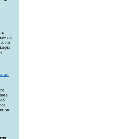
ть
семьи.
о, но
 меры
и
дитам
ого
ное и
 об
осе
ионов
еля