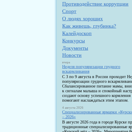
Противодействие коррупции
Спорт
О людях хороших
Как живешь, глубинка?
Калейдоскоп
Конкурсы
Документы
Новости
вчера
Неделя популяризации грудного
вскармливания
С 3 по 9 августа в России проходит Не
популяризации грудного вскармливан
Сбалансированное питание мамы, вн
к сигналам малыша и спокойный наст
создают основу успешного кормления
помогают наслаждаться этим этапом.
4 августа 2026
Специализированные ярмарки «Курск
– 2026»
В августе 2026 года в городе Курске п
традиционные специализированные я
«Курский мёд – 2026». Мероприятия б