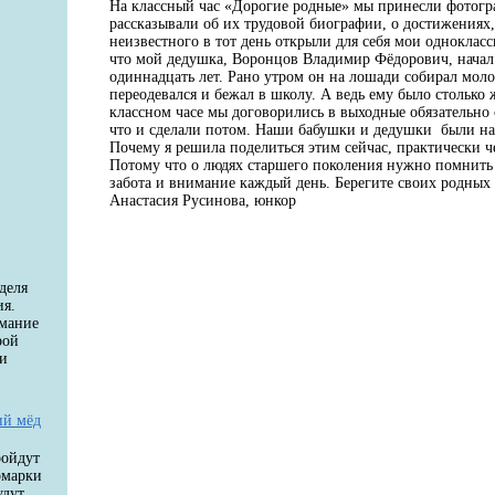
На классный час «Дорогие родные» мы принесли фотогр
рассказывали об их трудовой биографии, о достижениях,
неизвестного в тот день открыли для себя мои одноклас
что мой дедушка, Воронцов Владимир Фёдорович, начал 
одиннадцать лет. Рано утром он на лошади собирал моло
переодевался и бежал в школу. А ведь ему было столько ж
классном часе мы договорились в выходные обязательно 
что и сделали потом. Наши бабушки и дедушки были на
Почему я решила поделиться этим сейчас, практически ч
Потому что о людях старшего поколения нужно помнит
забота и внимание каждый день. Берегите своих родных
Анастасия Русинова, юнкор
деля
ия.
имание
рой
 и
ий мёд
ройдут
рмарки
удут