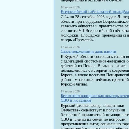
информацию в экстренные службы.
18 июля 2026
Всероссийский слёт казачьей молодёж
С 24 по 28 сентября 2026 года в Липе
области при поддержке Всероссийског
казачьего общества и правительства р
состоится VII Всероссийский слёт каза
молодёжи. Площадкой проведения ста
лагерь «Прометей».
17 июля 2026
Связь поколений и дань памяти
В Курской области состоялась тёплая в
с делегацией спортсменов-ветеранов 
действий из Пскова. В рамках визита 
познакомились с историей и современ
Курска, а также посетили Поныровски
район - место ожесточённых сражени
Курской битвы.
17 июля 2026
Бесплатная юридическая помощь вете
СВО и их семьям
Курский филиал фонда «Защитники
Отечества» содействует в получении
бесплатной юридической помощи вет
СВО и членам их семей по вопросам
предоставления льгот, социальных гар
компенсаций и других выплат, обеспе