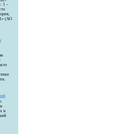
: 1 –
сто
ория,
1» (АО
и
яя
и
асто
ктики
ать
лей
о
ки
х и
ашей