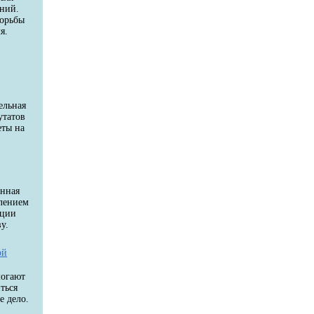
аний.
борьбы
я.
и
й
ельная
утатов
еты на
енная
влением
ации
у.
ой
могают
ться
е дело.