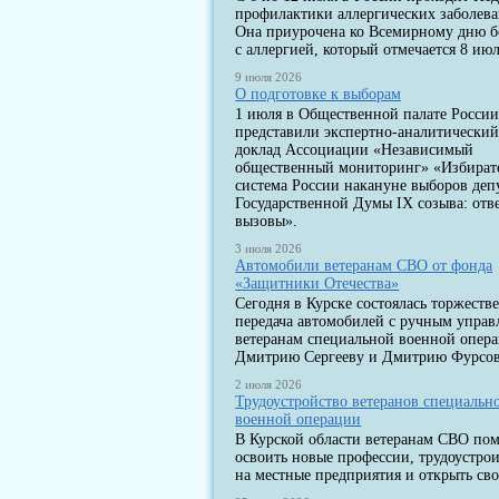
профилактики аллергических заболев
Она приурочена ко Всемирному дню 
с аллергией, который отмечается 8 июл
9 июля 2026
О подготовке к выборам
1 июля в Общественной палате Росси
представили экспертно-аналитически
доклад Ассоциации «Независимый
общественный мониторинг» «Избират
система России накануне выборов деп
Государственной Думы IX созыва: отв
вызовы».
3 июля 2026
Автомобили ветеранам СВО от фонда
«Защитники Отечества»
Сегодня в Курске состоялась торжеств
передача автомобилей с ручным упра
ветеранам специальной военной опер
Дмитрию Сергееву и Дмитрию Фурсов
2 июля 2026
Трудоустройство ветеранов специальн
военной операции
В Курской области ветеранам СВО по
освоить новые профессии, трудоустрои
на местные предприятия и открыть сво