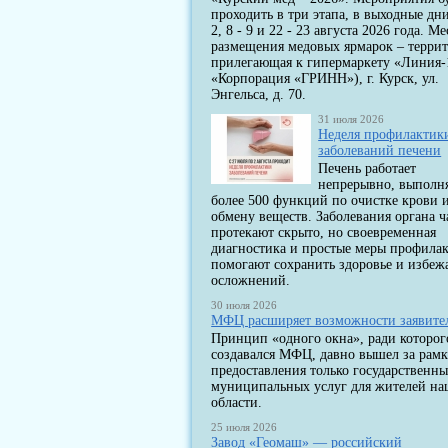
проходить в три этапа, в выходные дни
2, 8 - 9 и 22 - 23 августа 2026 года. Ме
размещения медовых ярмарок – террит
прилегающая к гипермаркету «Линия-
«Корпорация «ГРИНН»), г. Курск, ул.
Энгельса, д. 70.
31 июля 2026
Неделя профилактик
заболеваний печени
Печень работает
непрерывно, выполн
более 500 функций по очистке крови 
обмену веществ. Заболевания органа ч
протекают скрыто, но своевременная
диагностика и простые меры профила
помогают сохранить здоровье и избеж
осложнений.
30 июля 2026
МФЦ расширяет возможности заявите
Принцип «одного окна», ради которог
создавался МФЦ, давно вышел за рам
предоставления только государственны
муниципальных услуг для жителей н
области.
25 июля 2026
Завод «Геомаш» — российский