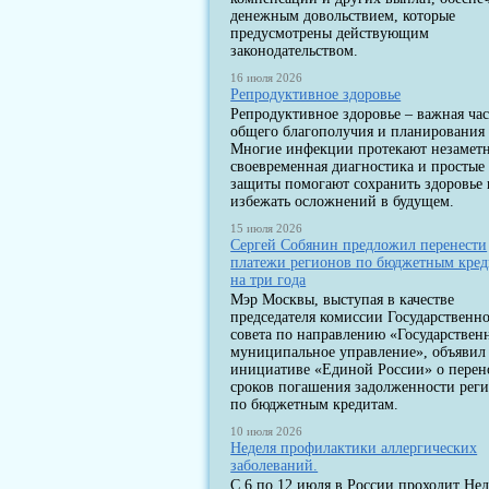
денежным довольствием, которые
предусмотрены действующим
законодательством.
16 июля 2026
Репродуктивное здоровье
Репродуктивное здоровье – важная час
общего благополучия и планирования 
Многие инфекции протекают незаметн
своевременная диагностика и простые
защиты помогают сохранить здоровье 
избежать осложнений в будущем.
15 июля 2026
Сергей Собянин предложил перенести
платежи регионов по бюджетным кре
на три года
Мэр Москвы, выступая в качестве
председателя комиссии Государственн
совета по направлению «Государствен
муниципальное управление», объявил
инициативе «Единой России» о перен
сроков погашения задолженности рег
по бюджетным кредитам.
10 июля 2026
Неделя профилактики аллергических
заболеваний.
С 6 по 12 июля в России проходит Нед