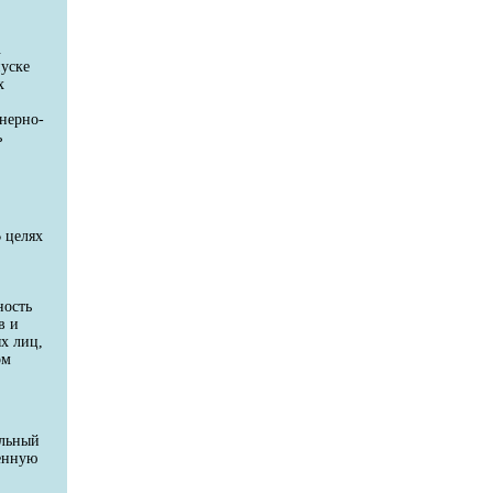
.
пуске
х
енерно-
ь
 целях
ность
в и
х лиц,
ом
ельный
венную