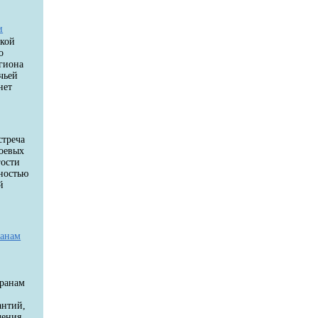
и
цкой
о
егиона
чьей
нет
стреча
боевых
гости
ностью
й
й
ранам
еранам
антий,
чения