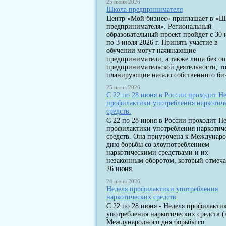
25 июня 2026
Школа предпринимателя
Центр «Мой бизнес» приглашает в «Ш
предпринимателя». Региональный
образовательный проект пройдет с 30
по 3 июля 2026 г. Принять участие в
обучении могут начинающие
предприниматели, а также лица без о
предпринимательской деятельности, т
планирующие начало собственного биз
25 июня 2026
С 22 по 28 июня в России проходит Н
профилактики употребления наркотич
средств.
С 22 по 28 июня в России проходит Н
профилактики употребления наркотич
средств. Она приурочена к Междунар
дню борьбы со злоупотреблением
наркотическими средствами и их
незаконным оборотом, который отмеча
26 июня.
24 июня 2026
Неделя профилактики употребления
наркотических средств
С 22 по 28 июня - Неделя профилакти
употребления наркотических средств (
Международного дня борьбы со