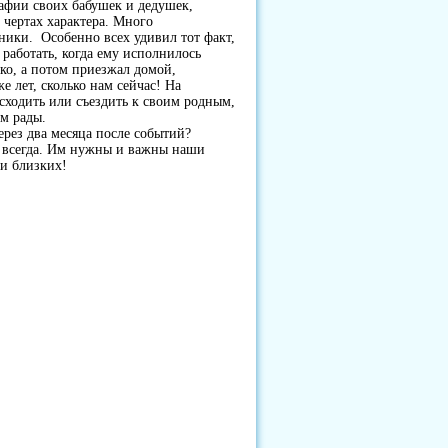
афии своих бабушек и дедушек,
 чертах характера. Много
сники. Особенно всех удивил тот факт,
работать, когда ему исполнилось
ко, а потом приезжал домой,
е лет, сколько нам сейчас! На
сходить или съездить к своим родным,
м рады.
ерез два месяца после событий?
ь всегда. Им нужны и важны наши
 и близких!