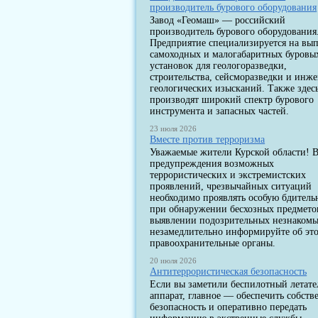
производитель бурового оборудования
Завод «Геомаш» — российский
производитель бурового оборудования
Предприятие специализируется на вы
самоходных и малогабаритных буровы
установок для геологоразведки,
строительства, сейсморазведки и инж
геологических изысканий. Также здес
производят широкий спектр бурового
инструмента и запасных частей.
23 июля 2026
Вместе против терроризма
Уважаемые жители Курской области! В
предупреждения возможных
террористических и экстремистских
проявлений, чрезвычайных ситуаций
необходимо проявлять особую бдитель
при обнаружении бесхозных предмето
выявлении подозрительных незнакомы
незамедлительно информируйте об эт
правоохранительные органы.
20 июля 2026
Антитеррористическая безопасность
Если вы заметили беспилотный летат
аппарат, главное — обеспечить собст
безопасность и оперативно передать