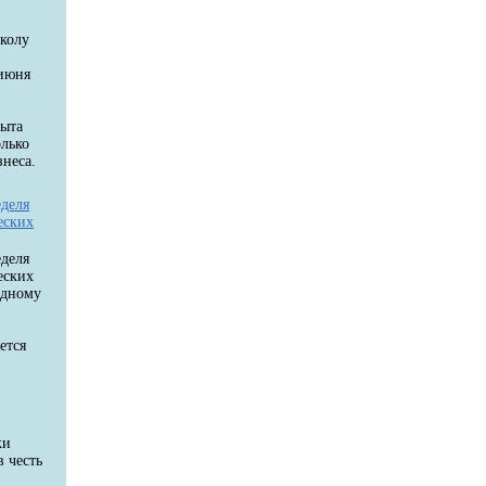
колу
 июня
пыта
олько
неса.
еделя
еских
еделя
еских
одному
ется
ки
в честь